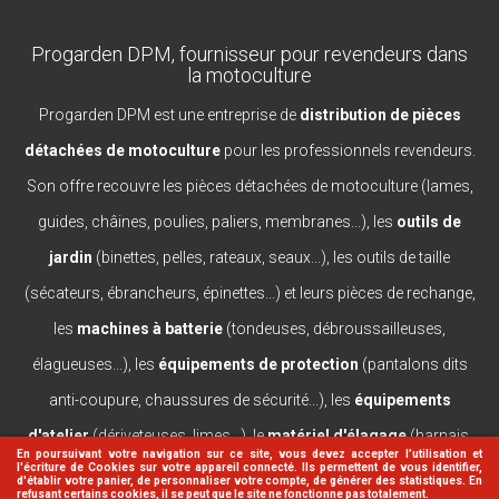
Progarden DPM, fournisseur pour revendeurs dans
la motoculture
Progarden DPM est une entreprise de
distribution de pièces
détachées de motoculture
pour les professionnels revendeurs.
Son offre recouvre les pièces détachées de motoculture (lames,
guides, châines, poulies, paliers, membranes...), les
outils de
jardin
(binettes, pelles, rateaux, seaux...), les outils de taille
(sécateurs, ébrancheurs, épinettes...) et leurs pièces de rechange,
les
machines à batterie
(tondeuses, débroussailleuses,
élagueuses...), les
équipements de protection
(pantalons dits
anti-coupure, chaussures de sécurité...), les
équipements
d'atelier
(dériveteuses, limes...), le
matériel d'élagage
(harnais,
En poursuivant votre navigation sur ce site, vous devez accepter l’utilisation et
l'écriture de Cookies sur votre appareil connecté. Ils permettent de vous identifier,
casques, lanceurs...).
d'établir votre panier, de personnaliser votre compte, de générer des statistiques. En
refusant certains cookies, il se peut que le site ne fonctionne pas totalement.