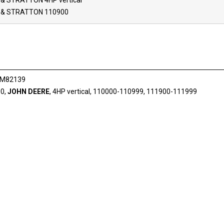
& STRATTON 4HP vertical
 & STRATTON 110900
 M82139
00,
JOHN DEERE
, 4HP vertical, 110000-110999, 111900-111999