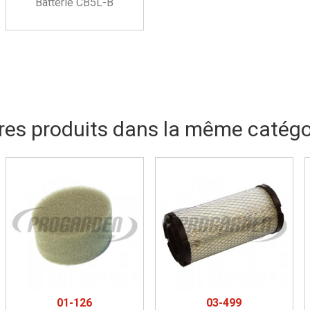
Batterie CB5L-B
res produits dans la même catégor
01-126
03-499