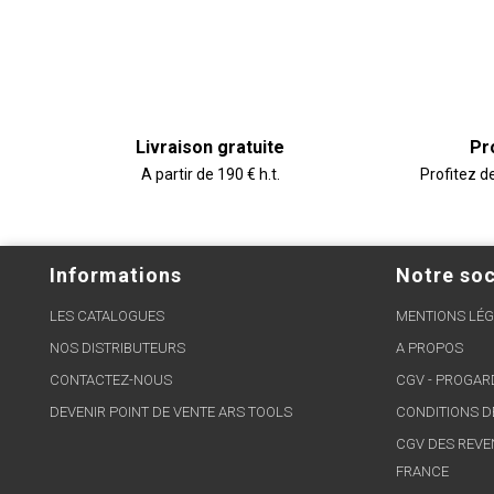
Livraison gratuite
Pr
A partir de 190 € h.t.
Profitez d
Informations
Notre soc
LES CATALOGUES
MENTIONS LÉG
NOS DISTRIBUTEURS
A PROPOS
CONTACTEZ-NOUS
CGV - PROGA
DEVENIR POINT DE VENTE ARS TOOLS
CONDITIONS D
CGV DES REVE
FRANCE