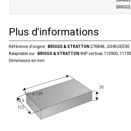
BRIGGS 
BRIGGS
Plus d'informations
Référence d'origine :
BRIGGS & STRATTON
270848, JOHN DEERE
Adaptable sur :
BRIGGS & STRATTON
4HP vertical, 110900, 1119
Dimensions en mm
38
121 à 139
83 à
102