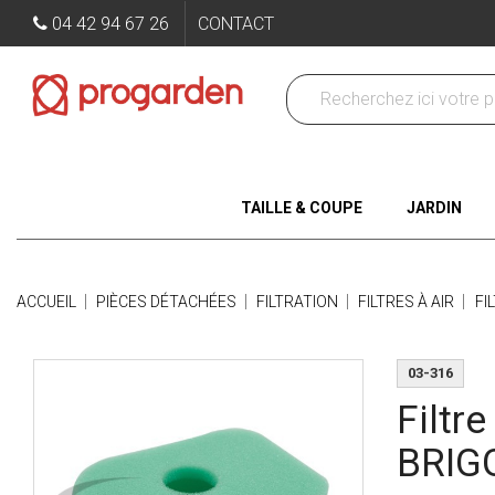
04 42 94 67 26
CONTACT
TAILLE & COUPE
JARDIN
ACCUEIL
PIÈCES DÉTACHÉES
FILTRATION
FILTRES À AIR
FI
03-316
Filtr
BRIG