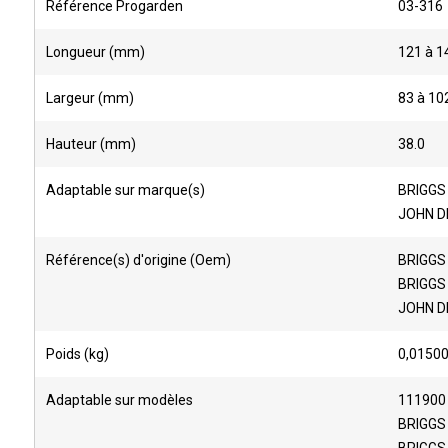
Référence Progarden
03-316
Longueur (mm)
121 à 1
Largeur (mm)
83 à 10
Hauteur (mm)
38.0
Adaptable sur marque(s)
BRIGGS
JOHN D
Référence(s) d'origine (Oem)
BRIGGS
BRIGGS
JOHN D
Poids (kg)
0,0150
Adaptable sur modèles
111900
BRIGGS