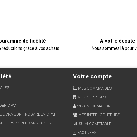
ogramme de fidélité
A votre écoute
e réductions gràce à vos achats
Nous sommes là pour 
iété
Votre compte
ALES
MES COMMANDES
MES ADRESSES
RDEN DPM
MES INFORMATIONS
E LIVRAISON PROGARDEN DPM
MES INTERLOCUTEURS
NDEURS AGRÉÉS ARS TOOLS
SUIVI COMPTABLE
FACTURES