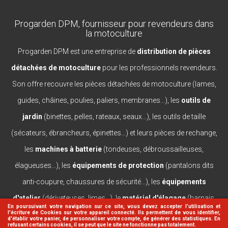
Progarden DPM, fournisseur pour revendeurs dans
la motoculture
Progarden DPM est une entreprise de
distribution de pièces
détachées de motoculture
pour les professionnels revendeurs.
Son offre recouvre les pièces détachées de motoculture (lames,
guides, châines, poulies, paliers, membranes...), les
outils de
jardin
(binettes, pelles, rateaux, seaux...), les outils de taille
(sécateurs, ébrancheurs, épinettes...) et leurs pièces de rechange,
les
machines à batterie
(tondeuses, débroussailleuses,
élagueuses...), les
équipements de protection
(pantalons dits
anti-coupure, chaussures de sécurité...), les
équipements
d'atelier
(dériveteuses, limes...), le
matériel d'élagage
(harnais,
En poursuivant votre navigation sur ce site, vous devez accepter l’utilisation et
l'écriture de Cookies sur votre appareil connecté. Ils permettent de vous identifier,
casques, lanceurs...).
d'établir votre panier, de personnaliser votre compte, de générer des statistiques. En
refusant certains cookies, il se peut que le site ne fonctionne pas totalement.