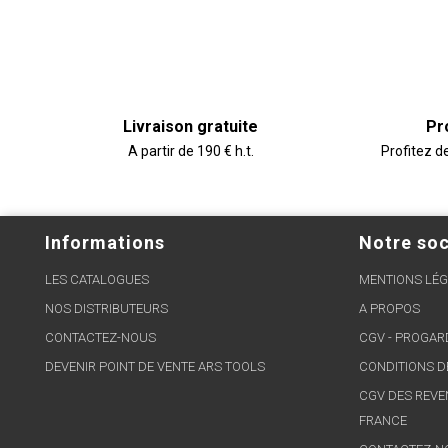
Livraison gratuite
Pr
A partir de 190 € h.t.
Profitez d
Informations
Notre soc
LES CATALOGUES
MENTIONS LÉG
NOS DISTRIBUTEURS
A PROPOS
CONTACTEZ-NOUS
CGV - PROGA
DEVENIR POINT DE VENTE ARS TOOLS
CONDITIONS D
CGV DES REVE
FRANCE