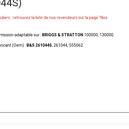
044S)
culiers : retrouvez la liste de nos revendeurs sur la page "Nos
ission adaptable sur :
BRIGGS & STRATTON
100000, 130000.
ricant (Oem) :
B&S 261044S
, 261044, 555062.