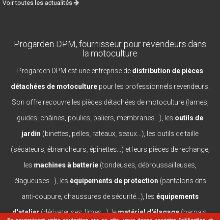
Voir toutes les actualités
Progarden DPM, fournisseur pour revendeurs dans
la motoculture
Progarden DPM est une entreprise de
distribution de pièces
détachées de motoculture
pour les professionnels revendeurs.
Son offre recouvre les pièces détachées de motoculture (lames,
guides, châines, poulies, paliers, membranes...), les
outils de
jardin
(binettes, pelles, rateaux, seaux...), les outils de taille
(sécateurs, ébrancheurs, épinettes...) et leurs pièces de rechange,
les
machines à batterie
(tondeuses, débroussailleuses,
élagueuses...), les
équipements de protection
(pantalons dits
anti-coupure, chaussures de sécurité...), les
équipements
d'atelier
(dériveteuses, limes...), le
matériel d'élagage
(harnais,