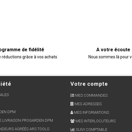
ogramme de fidélité
A votre écoute
e réductions gràce à vos achats
Nous sommes là pour 
iété
Votre compte
ALES
MES COMMANDES
MES ADRESSES
RDEN DPM
MES INFORMATIONS
E LIVRAISON PROGARDEN DPM
MES INTERLOCUTEURS
NDEURS AGRÉÉS ARS TOOLS
SUIVI COMPTABLE