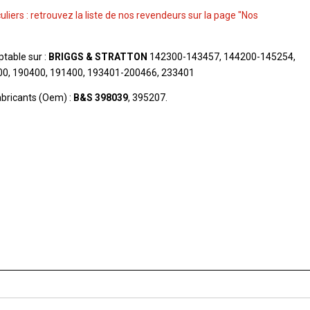
culiers : retrouvez la liste de nos revendeurs sur la page "Nos
table sur :
BRIGGS & STRATTON
142300-143457, 144200-145254,
0, 190400, 191400, 193401-200466, 233401
bricants (Oem) :
B&S 398039
, 395207.