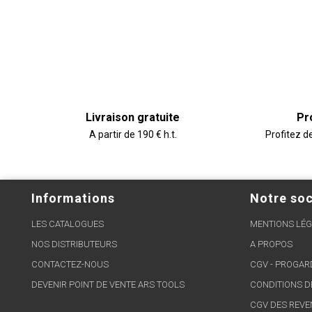
Livraison gratuite
Pr
A partir de 190 € h.t.
Profitez d
Informations
Notre soc
LES CATALOGUES
MENTIONS LÉG
NOS DISTRIBUTEURS
A PROPOS
CONTACTEZ-NOUS
CGV - PROGA
DEVENIR POINT DE VENTE ARS TOOLS
CONDITIONS D
CGV DES REVE