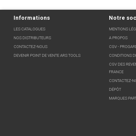
Informations
Notre soc
LES CATALOGUES
MENTIONS LÉG
NOS DISTRIBUTEURS
A PROPOS
CONTACTEZ-NOUS
CGV - PROGA
DEVENIR POINT DE VENTE ARS TOOLS
CONDITIONS D
CGV DES REVE
FRANCE
CONTACTEZ-N
DÉPÔT
MARQUES PAR