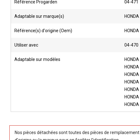
Référence Progarden
04-471
Adaptable sur marque(s)
HONDA
Référence(s) d'origine (Oem)
HONDA 
Utiliser avec
04-470
Adaptable sur modèles
HONDA 
HONDA 
HONDA 
HONDA 
HONDA 
HONDA 
HONDA 
Nos pièces détachées sont toutes des pièces de remplacement (
d'origine ou la marque pour en faciliter l'identification.