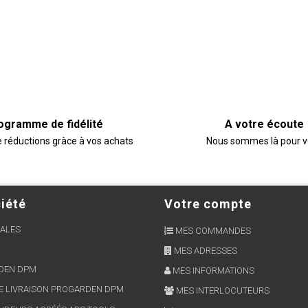
ogramme de fidélité
A votre écoute
e réductions gràce à vos achats
Nous sommes là pour 
iété
Votre compte
ALES
MES COMMANDES
MES ADRESSES
RDEN DPM
MES INFORMATIONS
E LIVRAISON PROGARDEN DPM
MES INTERLOCUTEURS