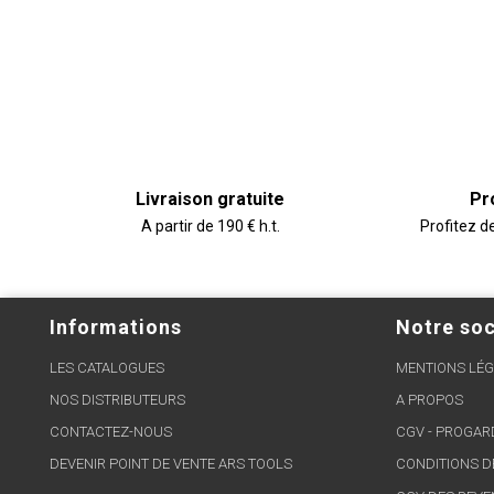
Livraison gratuite
Pr
A partir de 190 € h.t.
Profitez d
Informations
Notre soc
LES CATALOGUES
MENTIONS LÉG
NOS DISTRIBUTEURS
A PROPOS
CONTACTEZ-NOUS
CGV - PROGA
DEVENIR POINT DE VENTE ARS TOOLS
CONDITIONS D