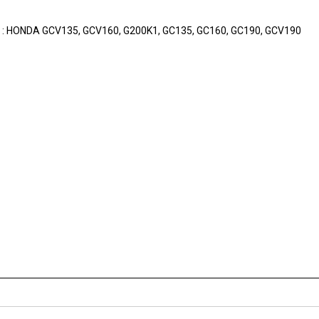
r : HONDA GCV135, GCV160, G200K1, GC135, GC160, GC190, GCV190