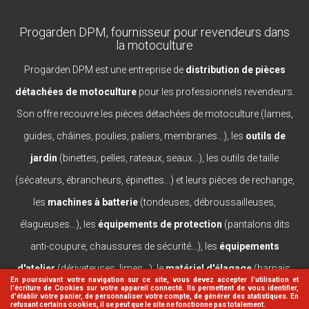
Progarden DPM, fournisseur pour revendeurs dans
la motoculture
Progarden DPM est une entreprise de
distribution de pièces
détachées de motoculture
pour les professionnels revendeurs.
Son offre recouvre les pièces détachées de motoculture (lames,
guides, châines, poulies, paliers, membranes...), les
outils de
jardin
(binettes, pelles, rateaux, seaux...), les outils de taille
(sécateurs, ébrancheurs, épinettes...) et leurs pièces de rechange,
les
machines à batterie
(tondeuses, débroussailleuses,
élagueuses...), les
équipements de protection
(pantalons dits
anti-coupure, chaussures de sécurité...), les
équipements
d'atelier
(dériveteuses, limes...), le
matériel d'élagage
(harnais,
En poursuivant votre navigation sur ce site, vous devez accepter l’utilisation et
l'écriture de Cookies sur votre appareil connecté. Ils permettent de vous identifier,
casques, lanceurs...).
d'établir votre panier, de personnaliser votre compte, de générer des statistiques. En
refusant certains cookies, il se peut que le site ne fonctionne pas totalement.