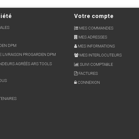
iété
Votre compte
ALES
MES COMMANDES
MES ADRESSES
RDEN DPM
MES INFORMATIONS
E LIVRAISON PROGARDEN DPM
MES INTERLOCUTEURS
NDEURS AGRÉÉS ARS TOOLS
SUIVI COMPTABLE
FACTURES
OUS
CONNEXION
TENAIRES