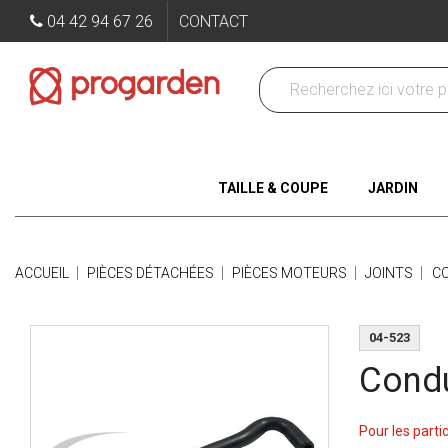
04 42 94 67 26
CONTACT
TAILLE & COUPE
JARDIN
ACCUEIL
PIÈCES DÉTACHÉES
PIÈCES MOTEURS
JOINTS
CO
04-523
Condu
Pour les parti