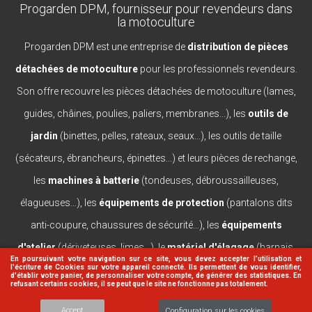
Progarden DPM, fournisseur pour revendeurs dans
la motoculture
Progarden DPM est une entreprise de
distribution de pièces
détachées de motoculture
pour les professionnels revendeurs.
Son offre recouvre les pièces détachées de motoculture (lames,
guides, châines, poulies, paliers, membranes...), les
outils de
jardin
(binettes, pelles, rateaux, seaux...), les outils de taille
(sécateurs, ébrancheurs, épinettes...) et leurs pièces de rechange,
les
machines à batterie
(tondeuses, débroussailleuses,
élagueuses...), les
équipements de protection
(pantalons dits
anti-coupure, chaussures de sécurité...), les
équipements
d'atelier
(dériveteuses, limes...), le
matériel d'élagage
(harnais,
En poursuivant votre navigation sur ce site, vous devez accepter l’utilisation et
l'écriture de Cookies sur votre appareil connecté. Ils permettent de vous identifier,
casques, lanceurs...).
d'établir votre panier, de personnaliser votre compte, de générer des statistiques. En
refusant certains cookies, il se peut que le site ne fonctionne pas totalement.
Accept
Configuration sur les cookies