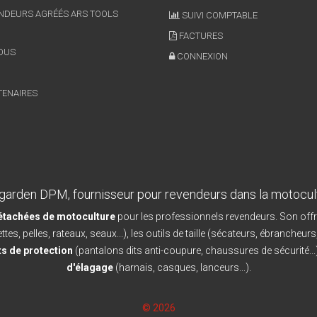
NDEURS AGRÉÉS ARS TOOLS
SUIVI COMPTABLE
FACTURES
OUS
CONNEXION
TENAIRES
garden DPM, fournisseur pour revendeurs dans la motocul
détachées de motoculture
pour les professionnels revendeurs. Son offr
ttes, pelles, rateaux, seaux...), les outils de taille (sécateurs, ébrancheurs
s de protection
(pantalons dits anti-coupure, chaussures de sécurité...)
d'élagage
(harnais, casques, lanceurs...).
© 2026