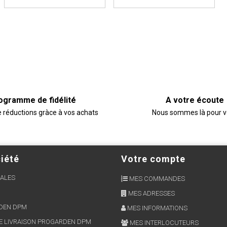
ogramme de fidélité
A votre écoute
e réductions gràce à vos achats
Nous sommes là pour 
iété
Votre compte
ALES
MES COMMANDES
MES ADRESSES
RDEN DPM
MES INFORMATIONS
E LIVRAISON PROGARDEN DPM
MES INTERLOCUTEURS