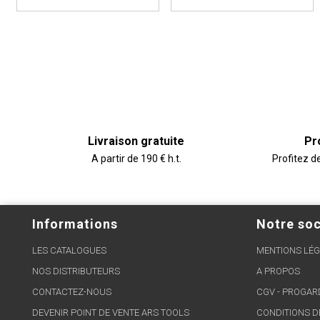
Livraison gratuite
Pr
A partir de 190 € h.t.
Profitez d
Informations
Notre soc
LES CATALOGUES
MENTIONS LÉG
NOS DISTRIBUTEURS
A PROPOS
CONTACTEZ-NOUS
CGV - PROGA
DEVENIR POINT DE VENTE ARS TOOLS
CONDITIONS D