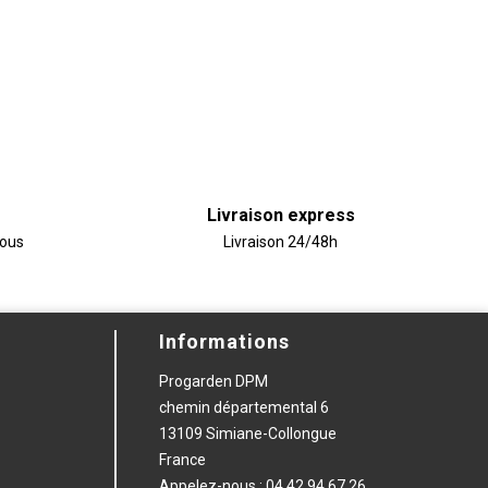
Livraison express
vous
Livraison 24/48h
Informations
Progarden DPM
chemin départemental 6
13109 Simiane-Collongue
France
Appelez-nous :
04 42 94 67 26