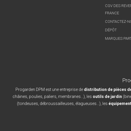
CGV DES REVE
FRANCE
CONTACTEZ-N
DÉPÔT
MARQUES PAR
Pro
Progarden DPM est une entreprise de
distribution de pièces 
châines, poulies, paliers, membranes...), les
outils de jardin
(bine
(tondeuses, débroussailleuses, élagueuses...), les
équipement