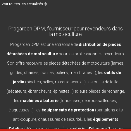
Voir toutes les actualités
Progarden DPM, fournisseur pour revendeurs dans
la motoculture
Progarden DPM est une entreprise de
distribution de pièces
détachées de motoculture
pour les professionnels revendeurs.
Son offre recouvre les pièces détachées de motoculture (lames,
guides, châines, poulies, paliers, membranes...), les
outils de
jardin
(binettes, pelles, rateaux, seaux...), les outils de taille
(sécateurs, ébrancheurs, épinettes...) et leurs pièces de rechange,
les
machines à batterie
(tondeuses, débroussailleuses,
élagueuses...), les
équipements de protection
(pantalons dits
anti-coupure, chaussures de sécurité...), les
équipements
d'atelier
(dériveteuses, limes...), le
matériel d'élagage
(harnais,