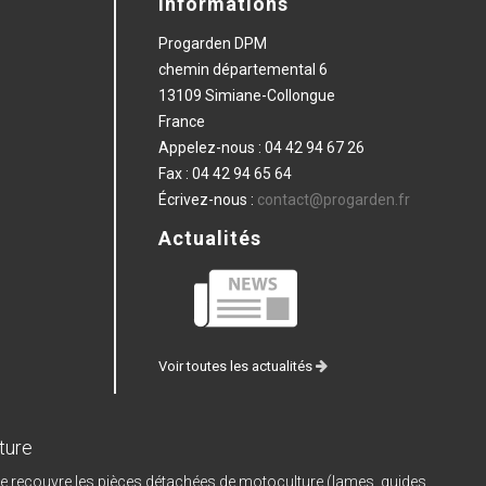
Informations
Progarden DPM
chemin départemental 6
13109 Simiane-Collongue
France
Appelez-nous :
04 42 94 67 26
Fax :
04 42 94 65 64
Écrivez-nous :
contact@progarden.fr
Actualités
Voir toutes les actualités
ture
e recouvre les pièces détachées de motoculture (lames, guides,