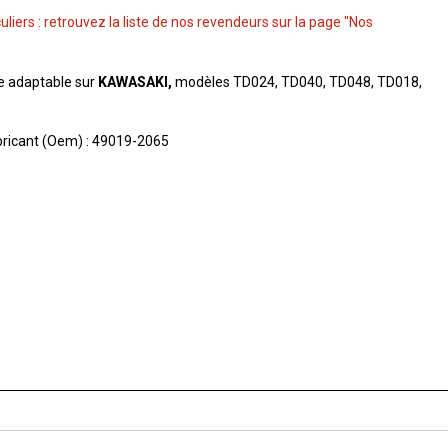
culiers : retrouvez la liste de nos revendeurs sur la page "Nos
e adaptable sur
KAWASAKI,
modèles TD024, TD040, TD048, TD018,
3
ricant (Oem) : 49019-2065