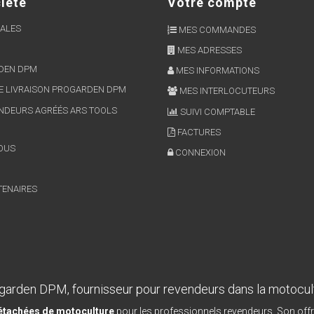
iété
Votre compte
ALES
MES COMMANDES
MES ADRESSES
RDEN DPM
MES INFORMATIONS
E LIVRAISON PROGARDEN DPM
MES INTERLOCUTEURS
NDEURS AGRÉÉS ARS TOOLS
SUIVI COMPTABLE
FACTURES
OUS
CONNEXION
TENAIRES
garden DPM, fournisseur pour revendeurs dans la motocul
détachées de motoculture
pour les professionnels revendeurs. Son offr