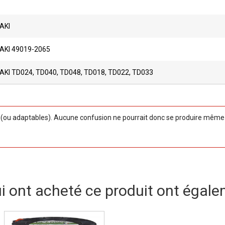
AKI
KI 49019-2065
KI TD024, TD040, TD048, TD018, TD022, TD033
ou adaptables). Aucune confusion ne pourrait donc se produire même si
ui ont acheté ce produit ont égale