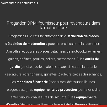
Voir toutes les actualités
Progarden DPM, fournisseur pour revendeurs dans
la motoculture
Progarden DPM est une entreprise de
distribution de pièces
détachées de motoculture
pour les professionnels revendeurs.
Son offre recouvre les pièces détachées de motoculture (lames,
guides, châines, poulies, paliers, membranes...), les
outils de
jardin
(binettes, pelles, rateaux, seaux...), les outils de taille
(sécateurs, ébrancheurs, épinettes...) et leurs pièces de rechange,
les
machines à batterie
(tondeuses, débroussailleuses,
élagueuses...), les
équipements de protection
(pantalons dits
anti-coupure, chaussures de sécurité...), les
équipements
d'atelier
(dériveteuses, limes...), le
matériel d'élagage
(harnais,