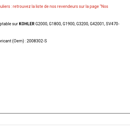
culiers : retrouvez la liste de nos revendeurs sur la page "Nos
aptable sur
KOHLER
G2000, G1800, G1900, G3200, G42001, SV470-
ricant (Oem) : 2008302-S