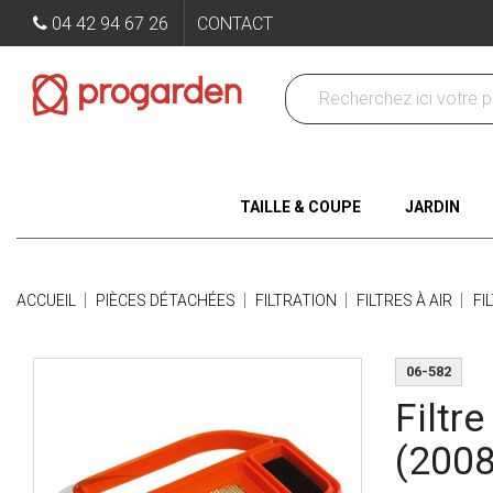
04 42 94 67 26
CONTACT
TAILLE & COUPE
JARDIN
ACCUEIL
PIÈCES DÉTACHÉES
FILTRATION
FILTRES À AIR
FI
06-582
Filtr
(2008