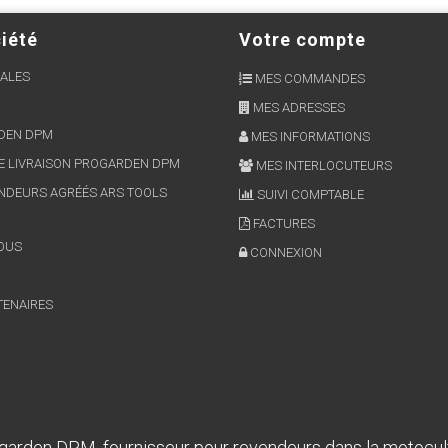
iété
Votre compte
ALES
MES COMMANDES
MES ADRESSES
RDEN DPM
MES INFORMATIONS
E LIVRAISON PROGARDEN DPM
MES INTERLOCUTEURS
NDEURS AGRÉÉS ARS TOOLS
SUIVI COMPTABLE
FACTURES
OUS
CONNEXION
TENAIRES
garden DPM, fournisseur pour revendeurs dans la motocul