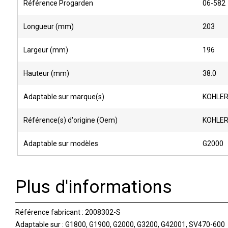
Référence Progarden
06-582
Longueur (mm)
203
Largeur (mm)
196
Hauteur (mm)
38.0
Adaptable sur marque(s)
KOHLE
Référence(s) d'origine (Oem)
KOHLER
Adaptable sur modèles
G2000
Plus d'informations
Référence fabricant :
2008302-S
Adaptable sur
:
G1800, G1900, G2000, G3200, G42001, SV470-600