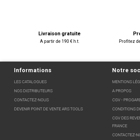
Livraison gratuite
Pr
A partir de 190 € h.t.
Profitez d
Informations
Notre soc
LES CATALOGUES
MENTIONS LÉG
NOS DISTRIBUTEURS
A PROPOS
CONTACTEZ-NOUS
CGV - PROGA
DEVENIR POINT DE VENTE ARS TOOLS
CONDITIONS D
CGV DES REVE
FRANCE
CONTACTEZ-N