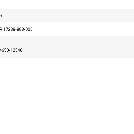
R
 17288-888-003
114650-12540