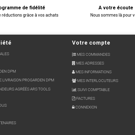
ogramme de fidélité
A votre écoute
e réductions gràce à vos achats
Nous sommes là pour 
iété
Votre compte
ALES
MES COMMANDES
MES ADRESSES
RDEN DPM
MES INFORMATIONS
E LIVRAISON PROGARDEN DPM
MES INTERLOCUTEURS
NDEURS AGRÉÉS ARS TOOLS
SUIVI COMPTABLE
FACTURES
OUS
CONNEXION
TENAIRES