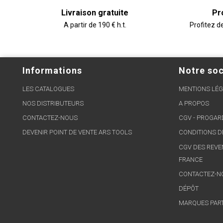
Livraison gratuite
Pr
A partir de 190 € h.t.
Profitez d
Informations
Notre soc
LES CATALOGUES
MENTIONS LÉG
NOS DISTRIBUTEURS
A PROPOS
CONTACTEZ-NOUS
CGV - PROGA
DEVENIR POINT DE VENTE ARS TOOLS
CONDITIONS D
CGV DES REVE
FRANCE
CONTACTEZ-N
DÉPÔT
MARQUES PAR