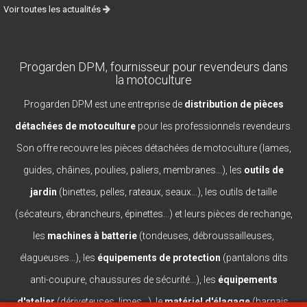
Voir toutes les actualités
Progarden DPM, fournisseur pour revendeurs dans
la motoculture
Progarden DPM est une entreprise de
distribution de pièces
détachées de motoculture
pour les professionnels revendeurs.
Son offre recouvre les pièces détachées de motoculture (lames,
guides, châines, poulies, paliers, membranes...), les
outils de
jardin
(binettes, pelles, rateaux, seaux...), les outils de taille
(sécateurs, ébrancheurs, épinettes...) et leurs pièces de rechange,
les
machines à batterie
(tondeuses, débroussailleuses,
élagueuses...), les
équipements de protection
(pantalons dits
anti-coupure, chaussures de sécurité...), les
équipements
d'atelier
(dériveteuses, limes...), le
matériel d'élagage
(harnais,