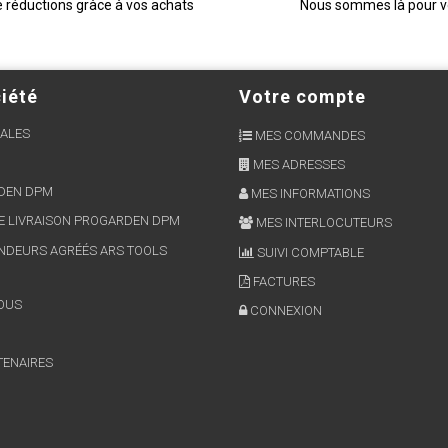
e réductions gràce à vos achats
Nous sommes là pour 
iété
Votre compte
ALES
MES COMMANDES
MES ADRESSES
RDEN DPM
MES INFORMATIONS
E LIVRAISON PROGARDEN DPM
MES INTERLOCUTEURS
NDEURS AGRÉÉS ARS TOOLS
SUIVI COMPTABLE
FACTURES
OUS
CONNEXION
TENAIRES