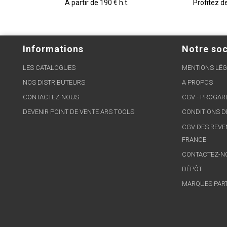
A partir de 190 € h.t.
Profitez d
Informations
Notre soc
LES CATALOGUES
MENTIONS LÉG
NOS DISTRIBUTEURS
A PROPOS
CONTACTEZ-NOUS
CGV - PROGA
DEVENIR POINT DE VENTE ARS TOOLS
CONDITIONS D
CGV DES REVE
FRANCE
CONTACTEZ-N
DÉPÔT
MARQUES PAR