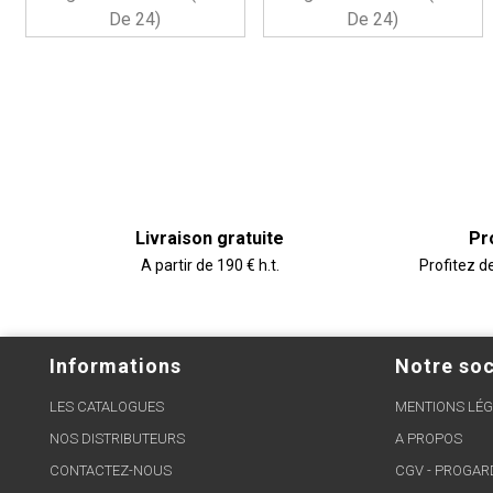
De 24)
De 24)
Livraison gratuite
Pr
A partir de 190 € h.t.
Profitez d
Informations
Notre soc
LES CATALOGUES
MENTIONS LÉG
NOS DISTRIBUTEURS
A PROPOS
CONTACTEZ-NOUS
CGV - PROGA