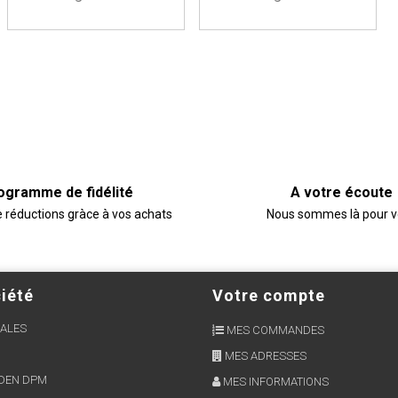
ogramme de fidélité
A votre écoute
e réductions gràce à vos achats
Nous sommes là pour 
iété
Votre compte
ALES
MES COMMANDES
MES ADRESSES
RDEN DPM
MES INFORMATIONS