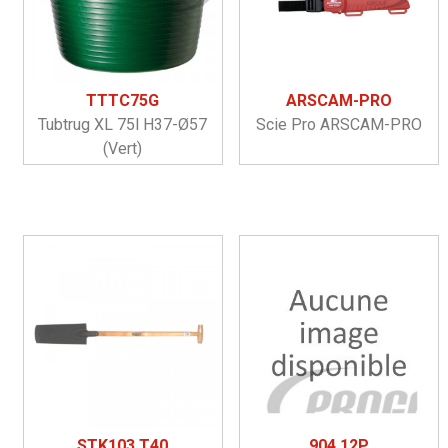
TTTC75G
ARSCAM-PRO
Tubtrug XL 75l H37-Ø57
Scie Pro ARSCAM-PRO
(vert)
STK103.T40
904.12P