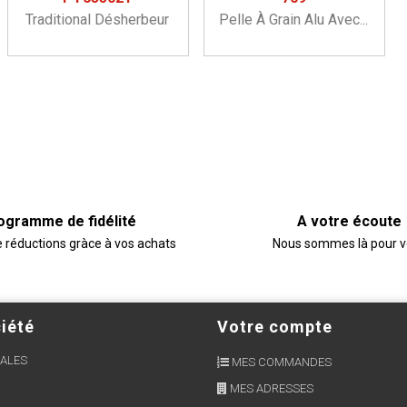
Traditional Désherbeur
Pelle À Grain Alu Avec...
ogramme de fidélité
A votre écoute
e réductions gràce à vos achats
Nous sommes là pour 
iété
Votre compte
ALES
MES COMMANDES
MES ADRESSES