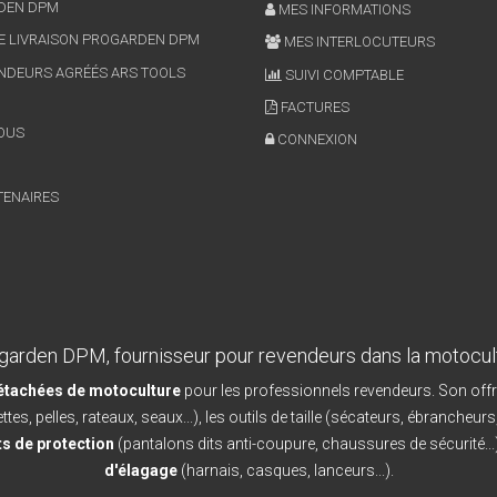
RDEN DPM
MES INFORMATIONS
E LIVRAISON PROGARDEN DPM
MES INTERLOCUTEURS
NDEURS AGRÉÉS ARS TOOLS
SUIVI COMPTABLE
FACTURES
OUS
CONNEXION
TENAIRES
garden DPM, fournisseur pour revendeurs dans la motocul
détachées de motoculture
pour les professionnels revendeurs. Son offr
ttes, pelles, rateaux, seaux...), les outils de taille (sécateurs, ébrancheurs
s de protection
(pantalons dits anti-coupure, chaussures de sécurité...)
d'élagage
(harnais, casques, lanceurs...).