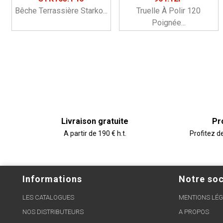
Bêche Terrassière Starko...
Truelle À Polir 120
Poignée...
Livraison gratuite
Pr
A partir de 190 € h.t.
Profitez d
Informations
Notre soc
LES CATALOGUES
MENTIONS LÉG
NOS DISTRIBUTEURS
A PROPOS