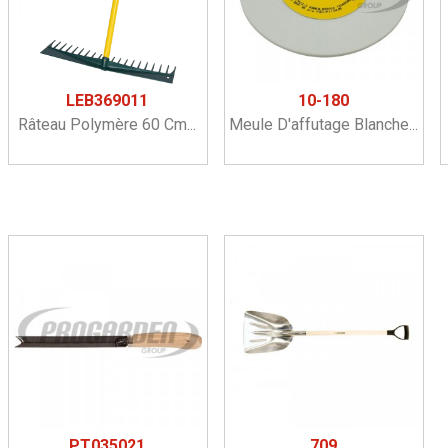
LEB369011
10-180
Râteau Polymère 60 Cm...
Meule D'affutage Blanche...
PT035021
709