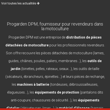
Voir toutes les actualités
Progarden DPM, fournisseur pour revendeurs dans
la motoculture
Progarden DPM est une entreprise de
distribution de pièces
détachées de motoculture
pour les professionnels revendeurs.
Son offre recouvre les pièces détachées de motoculture (lames,
guides, châines, poulies, paliers, membranes...), les
outils de
jardin
(binettes, pelles, rateaux, seaux...), les outils de taille
(sécateurs, ébrancheurs, épinettes...) et leurs pièces de rechange,
les
machines à batterie
(tondeuses, débroussailleuses,
élagueuses...), les
équipements de protection
(pantalons dits
anti-coupure, chaussures de sécurité...), les
équipements
d'atelier
(dériveteuses, limes...), le
matériel d'élagage
(harnais,