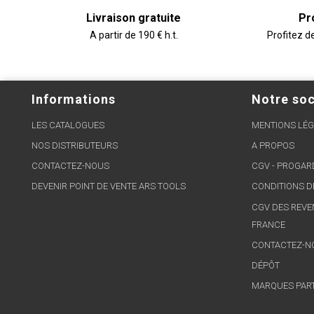
Livraison gratuite
Pr
A partir de 190 € h.t.
Profitez d
Informations
Notre soc
LES CATALOGUES
MENTIONS LÉG
NOS DISTRIBUTEURS
A PROPOS
CONTACTEZ-NOUS
CGV - PROGA
DEVENIR POINT DE VENTE ARS TOOLS
CONDITIONS D
CGV DES REVE
FRANCE
CONTACTEZ-N
DÉPÔT
MARQUES PAR