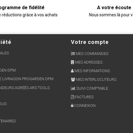
ogramme de fidélité
A votre écoute
e réductions gràce à vos achats
Nous sommes là pour 
iété
Votre compte
ALES
MES COMMANDES
MES ADRESSES
RDEN DPM
MES INFORMATIONS
E LIVRAISON PROGARDEN DPM
MES INTERLOCUTEURS
NDEURS AGRÉÉS ARS TOOLS
SUIVI COMPTABLE
FACTURES
OUS
CONNEXION
TENAIRES