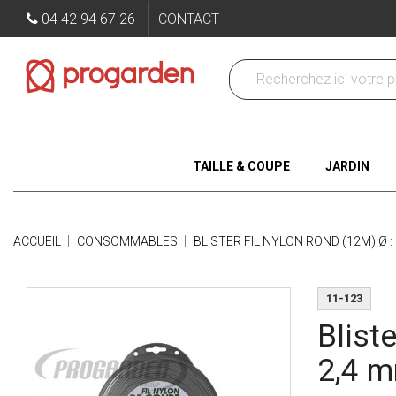
04 42 94 67 26
CONTACT
TAILLE & COUPE
JARDIN
ACCUEIL
CONSOMMABLES
BLISTER FIL NYLON ROND (12M) Ø :
11-123
Bliste
2,4 