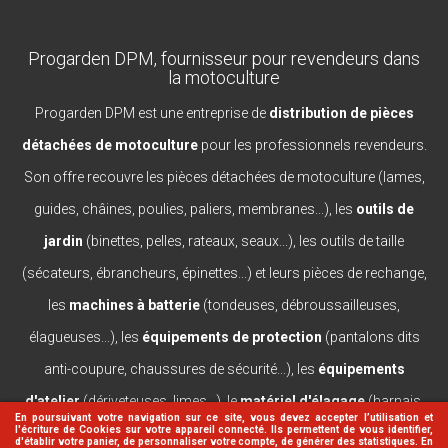
Progarden DPM, fournisseur pour revendeurs dans
la motoculture
Progarden DPM est une entreprise de
distribution de pièces
détachées de motoculture
pour les professionnels revendeurs.
Son offre recouvre les pièces détachées de motoculture (lames,
guides, châines, poulies, paliers, membranes...), les
outils de
jardin
(binettes, pelles, rateaux, seaux...), les outils de taille
(sécateurs, ébrancheurs, épinettes...) et leurs pièces de rechange,
les
machines à batterie
(tondeuses, débroussailleuses,
élagueuses...), les
équipements de protection
(pantalons dits
anti-coupure, chaussures de sécurité...), les
équipements
d'atelier
(dériveteuses, limes...), le
matériel d'élagage
(harnais,
En poursuivant votre navigation sur ce site, vous devez accepter l’utilisation et
l'écriture de Cookies sur votre appareil connecté. Ils permettent de vous identifier,
casques, lanceurs...).
d'établir votre panier, de personnaliser votre compte, de générer des statistiques. En