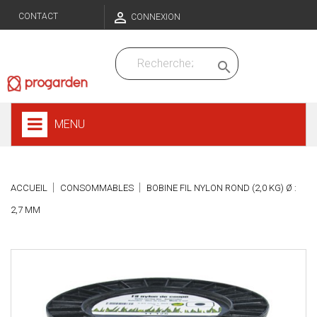

CONTACT
CONNEXION

MENU
ACCUEIL
CONSOMMABLES
BOBINE FIL NYLON ROND (2,0 KG) Ø :
2,7 MM