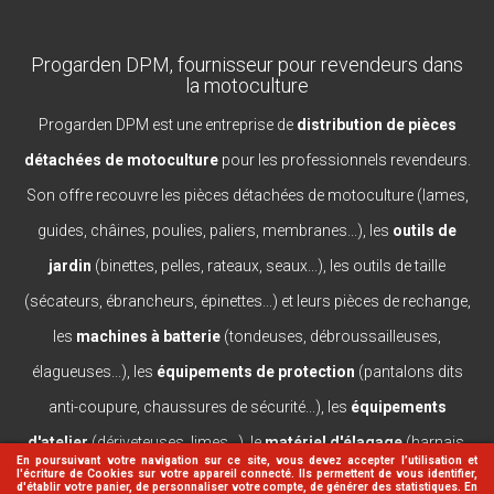
Progarden DPM, fournisseur pour revendeurs dans
la motoculture
Progarden DPM est une entreprise de
distribution de pièces
détachées de motoculture
pour les professionnels revendeurs.
Son offre recouvre les pièces détachées de motoculture (lames,
guides, châines, poulies, paliers, membranes...), les
outils de
jardin
(binettes, pelles, rateaux, seaux...), les outils de taille
(sécateurs, ébrancheurs, épinettes...) et leurs pièces de rechange,
les
machines à batterie
(tondeuses, débroussailleuses,
élagueuses...), les
équipements de protection
(pantalons dits
anti-coupure, chaussures de sécurité...), les
équipements
d'atelier
(dériveteuses, limes...), le
matériel d'élagage
(harnais,
En poursuivant votre navigation sur ce site, vous devez accepter l’utilisation et
l'écriture de Cookies sur votre appareil connecté. Ils permettent de vous identifier,
casques, lanceurs...).
d'établir votre panier, de personnaliser votre compte, de générer des statistiques. En