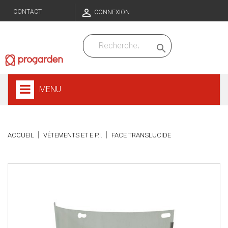

CONTACT
CONNEXION

MENU
ACCUEIL
VÊTEMENTS ET E.P.I.
FACE TRANSLUCIDE