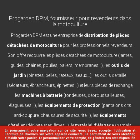
Progarden DPM, fournisseur pour revendeurs dans
la motoculture
Progarden DPM est une entreprise de
distribution de pièces
détachées de motoculture
pour les professionnels revendeurs.
Son offre recouvre les pièces détachées de motoculture (lames,
guides, châines, poulies, paliers, membranes...), les
outils de
jardin
(binettes, pelles, rateaux, seaux...), les outils de taille
(sécateurs, ébrancheurs, épinettes...) et leurs pièces de rechange,
les
machines à batterie
(tondeuses, débroussailleuses,
élagueuses...), les
équipements de protection
(pantalons dits
anti-coupure, chaussures de sécurité...), les
équipements
d'atelier
(dériveteuses, limes...), le
matériel d'élagage
(harnais,
En poursuivant votre navigation sur ce site, vous devez accepter l’utilisation et
l'écriture de Cookies sur votre appareil connecté. Ils permettent de vous identifier,
casques, lanceurs...).
d'établir votre panier, de personnaliser votre compte, de générer des statistiques. En