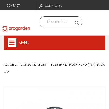

CONTACT
CONNEXION

MENU
ACCUEIL
CONSOMMABLES
BLISTER FIL NYLON ROND (15M) Ø : 2,0
MM