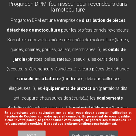
Progarden DPM, fournisseur pour revendeurs dans
la motoculture
Progarden DPM est une entreprise de
distribution de pièces
détachées de motoculture
pour les professionnels revendeurs.
Son offre recouvre les pièces détachées de motoculture (lames,
guides, châines, poulies, paliers, membranes...), les
outils de
jardin
(binettes, pelles, rateaux, seaux...), les outils de taille
(sécateurs, ébrancheurs, épinettes...) et leurs pièces de rechange,
les
machines à batterie
(tondeuses, débroussailleuses,
élagueuses...), les
équipements de protection
(pantalons dits
anti-coupure, chaussures de sécurité...), les
équipements
d'atelier
(dériveteuses, limes...), le
matériel d'élagage
(harnais,
En poursuivant votre navigation sur ce site, vous devez accepter l’utilisation et
l'écriture de Cookies sur votre appareil connecté. Ils permettent de vous identifier,
casques, lanceurs...).
d'établir votre panier, de personnaliser votre compte, de générer des statistiques. En
refusant certains cookies, il se peut que le site ne fonctionne pas totalement.
Accept
Configuration sur les cookies