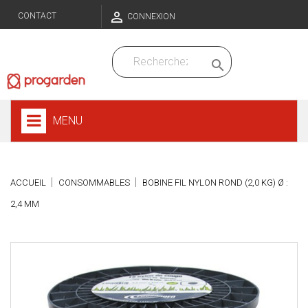

CONTACT
CONNEXION

MENU
ACCUEIL
CONSOMMABLES
BOBINE FIL NYLON ROND (2,0 KG) Ø :
2,4 MM