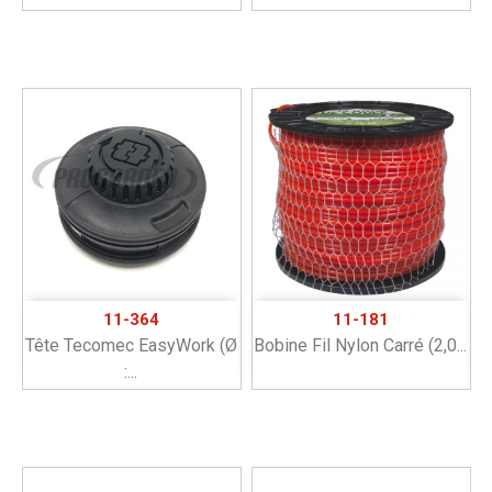
11-364
11-181
Tête Tecomec EasyWork (ø
Bobine Fil Nylon Carré (2,0...
:...