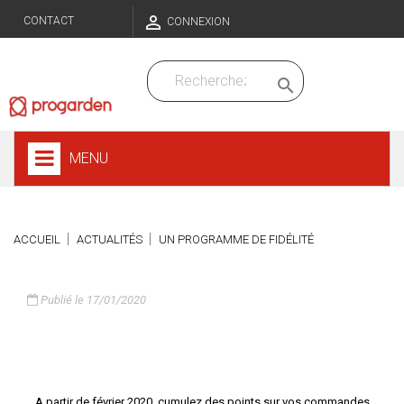

CONTACT
CONNEXION

MENU
ACCUEIL
ACTUALITÉS
UN PROGRAMME DE FIDÉLITÉ
Publié le 17/01/2020
Un programme de fidélité
A partir de février 2020, cumulez des points sur vos commandes