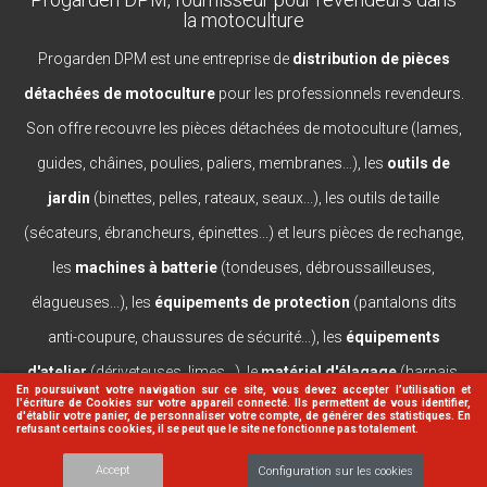
la motoculture
Progarden DPM est une entreprise de
distribution de pièces
détachées de motoculture
pour les professionnels revendeurs.
Son offre recouvre les pièces détachées de motoculture (lames,
guides, châines, poulies, paliers, membranes...), les
outils de
jardin
(binettes, pelles, rateaux, seaux...), les outils de taille
(sécateurs, ébrancheurs, épinettes...) et leurs pièces de rechange,
les
machines à batterie
(tondeuses, débroussailleuses,
élagueuses...), les
équipements de protection
(pantalons dits
anti-coupure, chaussures de sécurité...), les
équipements
d'atelier
(dériveteuses, limes...), le
matériel d'élagage
(harnais,
En poursuivant votre navigation sur ce site, vous devez accepter l’utilisation et
l'écriture de Cookies sur votre appareil connecté. Ils permettent de vous identifier,
casques, lanceurs...).
d'établir votre panier, de personnaliser votre compte, de générer des statistiques. En
refusant certains cookies, il se peut que le site ne fonctionne pas totalement.
Accept
Configuration sur les cookies
© 2026