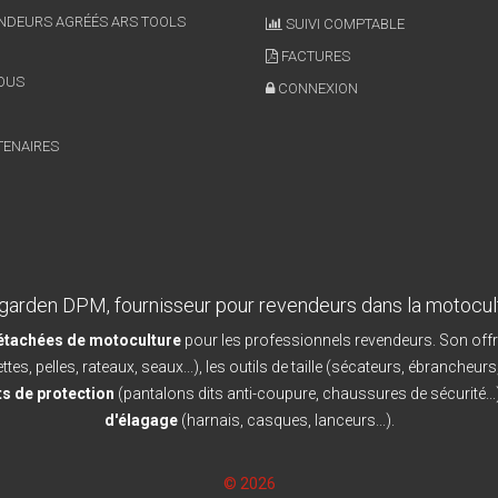
NDEURS AGRÉÉS ARS TOOLS
SUIVI COMPTABLE
FACTURES
OUS
CONNEXION
TENAIRES
garden DPM, fournisseur pour revendeurs dans la motocul
détachées de motoculture
pour les professionnels revendeurs. Son offr
ttes, pelles, rateaux, seaux...), les outils de taille (sécateurs, ébrancheurs
s de protection
(pantalons dits anti-coupure, chaussures de sécurité...)
d'élagage
(harnais, casques, lanceurs...).
© 2026