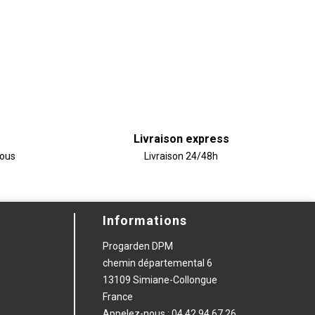
Livraison express
vous
Livraison 24/48h
Informations
Progarden DPM
chemin départemental 6
13109 Simiane-Collongue
France
Appelez-nous :
04 42 94 67 26