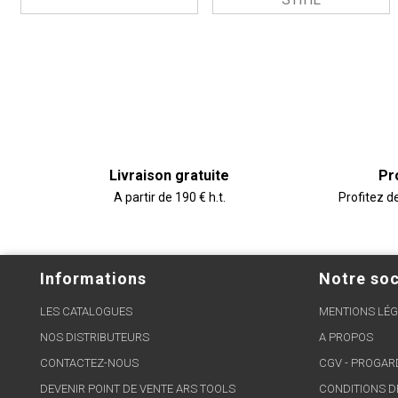
Livraison gratuite
Pr
A partir de 190 € h.t.
Profitez d
Informations
Notre soc
LES CATALOGUES
MENTIONS LÉG
NOS DISTRIBUTEURS
A PROPOS
CONTACTEZ-NOUS
CGV - PROGA
DEVENIR POINT DE VENTE ARS TOOLS
CONDITIONS D