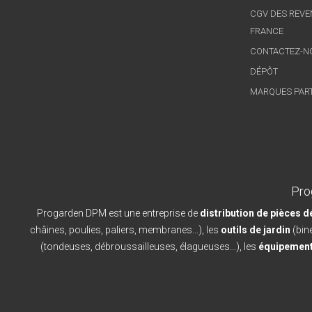
CGV DES REVE
FRANCE
CONTACTEZ-N
DÉPÔT
MARQUES PAR
Pro
Progarden DPM est une entreprise de
distribution de pièces 
châines, poulies, paliers, membranes...), les
outils de jardin
(bine
(tondeuses, débroussailleuses, élagueuses...), les
équipement