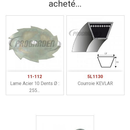
acheté...
11-112
5L1130
Lame Acier 10 Dents Ø :
Courroie KEVLAR
255...