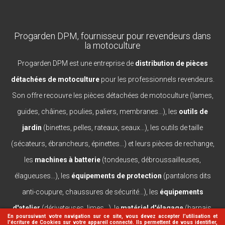
Progarden DPM, fournisseur pour revendeurs dans
la motoculture
Progarden DPM est une entreprise de
distribution de pièces
détachées de motoculture
pour les professionnels revendeurs.
Son offre recouvre les pièces détachées de motoculture (lames,
guides, châines, poulies, paliers, membranes...), les
outils de
jardin
(binettes, pelles, rateaux, seaux...), les outils de taille
(sécateurs, ébrancheurs, épinettes...) et leurs pièces de rechange,
les
machines à batterie
(tondeuses, débroussailleuses,
élagueuses...), les
équipements de protection
(pantalons dits
anti-coupure, chaussures de sécurité...), les
équipements
d'atelier
(dériveteuses, limes...), le
matériel d'élagage
(harnais,
En poursuivant votre navigation sur ce site, vous devez accepter l’utilisation et
l'écriture de Cookies sur votre appareil connecté. Ils permettent de vous identifier,
casques, lanceurs...).