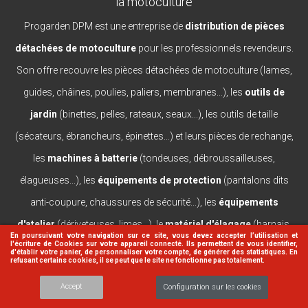
la motoculture
Progarden DPM est une entreprise de
distribution de pièces
détachées de motoculture
pour les professionnels revendeurs.
Son offre recouvre les pièces détachées de motoculture (lames,
guides, châines, poulies, paliers, membranes...), les
outils de
jardin
(binettes, pelles, rateaux, seaux...), les outils de taille
(sécateurs, ébrancheurs, épinettes...) et leurs pièces de rechange,
les
machines à batterie
(tondeuses, débroussailleuses,
élagueuses...), les
équipements de protection
(pantalons dits
anti-coupure, chaussures de sécurité...), les
équipements
d'atelier
(dériveteuses, limes...), le
matériel d'élagage
(harnais,
En poursuivant votre navigation sur ce site, vous devez accepter l’utilisation et
l'écriture de Cookies sur votre appareil connecté. Ils permettent de vous identifier,
casques, lanceurs...).
d'établir votre panier, de personnaliser votre compte, de générer des statistiques. En
refusant certains cookies, il se peut que le site ne fonctionne pas totalement.
Accept
Configuration sur les cookies
© 2026