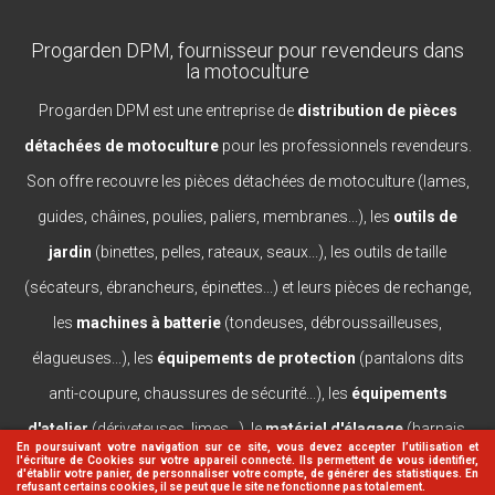
Progarden DPM, fournisseur pour revendeurs dans
la motoculture
Progarden DPM est une entreprise de
distribution de pièces
détachées de motoculture
pour les professionnels revendeurs.
Son offre recouvre les pièces détachées de motoculture (lames,
guides, châines, poulies, paliers, membranes...), les
outils de
jardin
(binettes, pelles, rateaux, seaux...), les outils de taille
(sécateurs, ébrancheurs, épinettes...) et leurs pièces de rechange,
les
machines à batterie
(tondeuses, débroussailleuses,
élagueuses...), les
équipements de protection
(pantalons dits
anti-coupure, chaussures de sécurité...), les
équipements
d'atelier
(dériveteuses, limes...), le
matériel d'élagage
(harnais,
En poursuivant votre navigation sur ce site, vous devez accepter l’utilisation et
l'écriture de Cookies sur votre appareil connecté. Ils permettent de vous identifier,
casques, lanceurs...).
d'établir votre panier, de personnaliser votre compte, de générer des statistiques. En
refusant certains cookies, il se peut que le site ne fonctionne pas totalement.