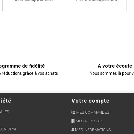
ogramme de fidélité
A votre écoute
e réductions gràce à vos achats
Nous sommes là pour 
iété
Votre compte
ALES
MES COMMANDES
MES ADRESSES
RDEN DPM
MES INFORMATIONS