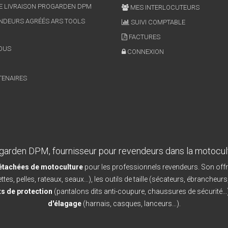
E LIVRAISON PROGARDEN DPM
MES INTERLOCUTEURS
NDEURS AGRÉÉS ARS TOOLS
SUIVI COMPTABLE
FACTURES
OUS
CONNEXION
TENAIRES
garden DPM, fournisseur pour revendeurs dans la motocul
détachées de motoculture
pour les professionnels revendeurs. Son offr
ttes, pelles, rateaux, seaux...), les outils de taille (sécateurs, ébrancheurs
s de protection
(pantalons dits anti-coupure, chaussures de sécurité...)
d'élagage
(harnais, casques, lanceurs...).