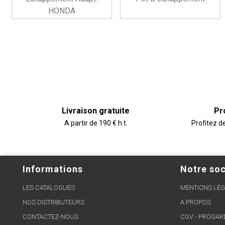
HONDA
Livraison gratuite
Pr
A partir de 190 € h.t.
Profitez d
Informations
Notre soc
LES CATALOGUES
MENTIONS LÉG
NOS DISTRIBUTEURS
A PROPOS
CONTACTEZ-NOUS
CGV - PROGA