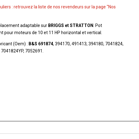
culiers : retrouvez la liste de nos revendeurs sur la page "Nos
placement adaptable sur
BRIGGS et STRATTON
. Pot
 pour moteurs de 10 et 11 HP horizontal et vertical.
ricant (Oem) :
B&S 691874
, 394170, 491413, 394180, 7041824,
, 7041824YP, 7052691.