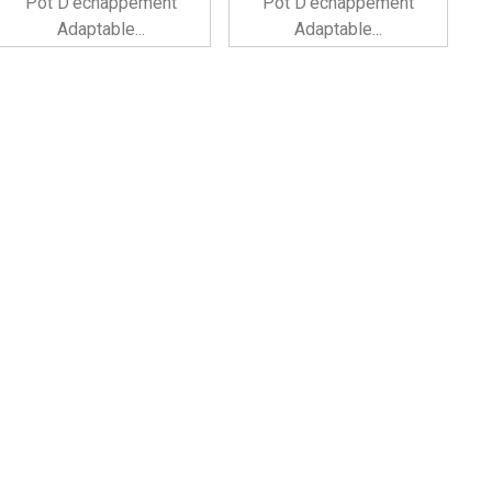
Pot D'échappement
Pot D'échappement
Adaptable...
Adaptable...