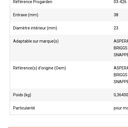
Référence Progarden
03-426
Entraxe (mm)
38
Diamètre intérieur (mm)
23
Adaptable sur marque(s)
ASPERA
BRIGGS
SNAPP
Référence(s) d'origine (Oem)
ASPERA
BRIGGS
SNAPPER
Poids (kg)
0,3640
Particularité
pour mo