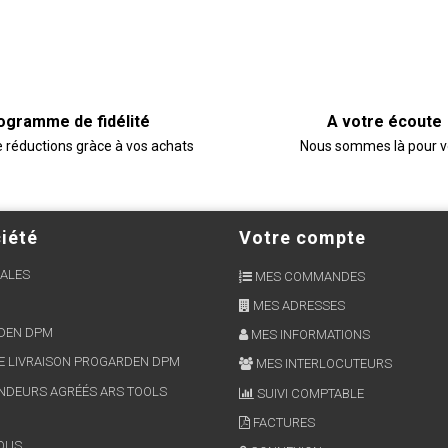
ogramme de fidélité
A votre écoute
e réductions gràce à vos achats
Nous sommes là pour 
iété
Votre compte
ALES
MES COMMANDES
MES ADRESSES
RDEN DPM
MES INFORMATIONS
E LIVRAISON PROGARDEN DPM
MES INTERLOCUTEURS
NDEURS AGRÉÉS ARS TOOLS
SUIVI COMPTABLE
FACTURES
OUS