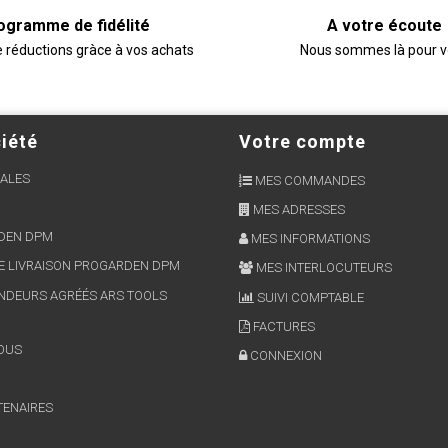
ogramme de fidélité
A votre écoute
e réductions gràce à vos achats
Nous sommes là pour 
iété
Votre compte
ALES
MES COMMANDES
MES ADRESSES
RDEN DPM
MES INFORMATIONS
E LIVRAISON PROGARDEN DPM
MES INTERLOCUTEURS
NDEURS AGRÉÉS ARS TOOLS
SUIVI COMPTABLE
FACTURES
OUS
CONNEXION
TENAIRES