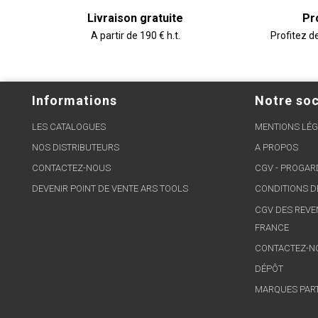
Livraison gratuite
Pr
A partir de 190 € h.t.
Profitez d
Informations
Notre soc
LES CATALOGUES
MENTIONS LÉG
NOS DISTRIBUTEURS
A PROPOS
CONTACTEZ-NOUS
CGV - PROGA
DEVENIR POINT DE VENTE ARS TOOLS
CONDITIONS D
CGV DES REVE
FRANCE
CONTACTEZ-N
DÉPÔT
MARQUES PAR