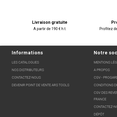
Livraison gratuite
Pr
A partir de 190 € h.t.
Profitez d
Informations
Notre soc
LES CATALOGUES
MENTIONS LÉG
NOS DISTRIBUTEURS
A PROPOS
CONTACTEZ-NOUS
CGV - PROGA
DEVENIR POINT DE VENTE ARS TOOLS
CONDITIONS D
CGV DES REVE
FRANCE
CONTACTEZ-N
DÉPÔT