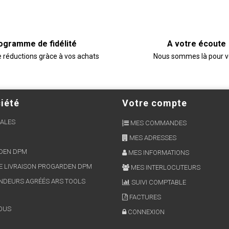
ogramme de fidélité
A votre écoute
e réductions gràce à vos achats
Nous sommes là pour 
iété
Votre compte
ALES
MES COMMANDES
MES ADRESSES
RDEN DPM
MES INFORMATIONS
E LIVRAISON PROGARDEN DPM
MES INTERLOCUTEURS
NDEURS AGRÉÉS ARS TOOLS
SUIVI COMPTABLE
FACTURES
OUS
CONNEXION