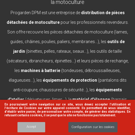
la motoculture
Progarden DPM est une entreprise de
distribution de pièces
détachées de motoculture
pour les professionnels revendeurs.
Son offre recouvre les pièces détachées de motoculture (lames,
guides, châines, poulies, paliers, membranes...), les
outils de
jardin
(binettes, pelles, rateaux, seaux...), les outils de taille
(sécateurs, ébrancheurs, épinettes...) et leurs pièces de rechange,
les
machines à batterie
(tondeuses, débroussailleuses,
élagueuses...), les
équipements de protection
(pantalons dits
anti-coupure, chaussures de sécurité...), les
équipements
d'atelier
(dériveteuses, limes...), le
matériel d'élagage
(harnais,
En poursuivant votre navigation sur ce site, vous devez accepter l’utilisation et
l'écriture de Cookies sur votre appareil connecté. Ils permettent de vous identifier,
casques, lanceurs...).
d'établir votre panier, de personnaliser votre compte, de générer des statistiques. En
refusant certains cookies, il se peut que le site ne fonctionne pas totalement.
Accept
Configuration sur les cookies
© 2026