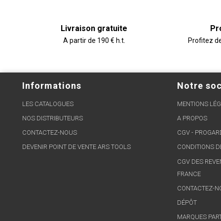
Livraison gratuite
Pr
A partir de 190 € h.t.
Profitez d
Informations
Notre soc
LES CATALOGUES
MENTIONS LÉG
NOS DISTRIBUTEURS
A PROPOS
CONTACTEZ-NOUS
CGV - PROGA
DEVENIR POINT DE VENTE ARS TOOLS
CONDITIONS D
CGV DES REVE
FRANCE
CONTACTEZ-N
DÉPÔT
MARQUES PAR