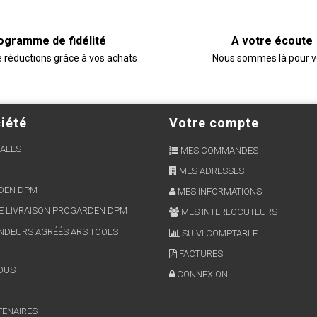
ogramme de fidélité
A votre écoute
e réductions gràce à vos achats
Nous sommes là pour 
iété
Votre compte
ALES
MES COMMANDES
MES ADRESSES
RDEN DPM
MES INFORMATIONS
E LIVRAISON PROGARDEN DPM
MES INTERLOCUTEURS
NDEURS AGRÉÉS ARS TOOLS
SUIVI COMPTABLE
FACTURES
OUS
CONNEXION
TENAIRES