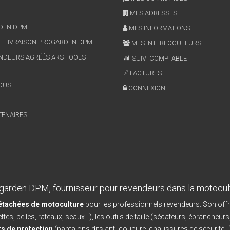
MES ADRESSES
RDEN DPM
MES INFORMATIONS
E LIVRAISON PROGARDEN DPM
MES INTERLOCUTEURS
NDEURS AGRÉÉS ARS TOOLS
SUIVI COMPTABLE
FACTURES
OUS
CONNEXION
TENAIRES
garden DPM, fournisseur pour revendeurs dans la motocul
détachées de motoculture
pour les professionnels revendeurs. Son offr
ttes, pelles, rateaux, seaux...), les outils de taille (sécateurs, ébrancheurs
s de protection
(pantalons dits anti-coupure, chaussures de sécurité...)