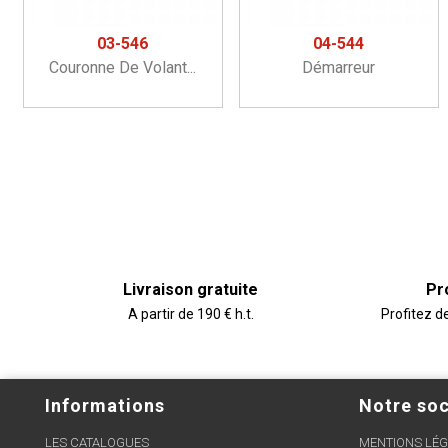
03-546
04-544
Couronne De Volant...
Démarreur
Livraison gratuite
Pr
A partir de 190 € h.t.
Profitez d
Informations
Notre soc
LES CATALOGUES
MENTIONS LÉG