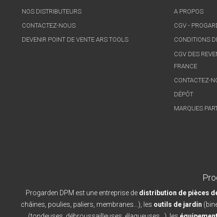
NOS DISTRIBUTEURS
A PROPOS
CONTACTEZ-NOUS
CGV - PROGA
DEVENIR POINT DE VENTE ARS TOOLS
CONDITIONS D
CGV DES REVE
FRANCE
CONTACTEZ-N
DÉPÔT
MARQUES PAR
Pro
Progarden DPM est une entreprise de
distribution de pièces 
châines, poulies, paliers, membranes...), les
outils de jardin
(bine
(tondeuses, débroussailleuses, élagueuses...), les
équipement