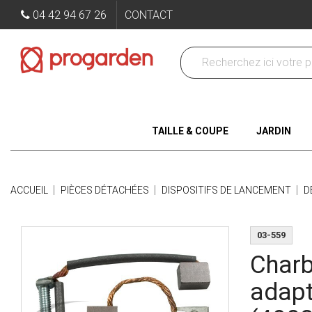
04 42 94 67 26
CONTACT
TAILLE & COUPE
JARDIN
ACCUEIL
PIÈCES DÉTACHÉES
DISPOSITIFS DE LANCEMENT
D
03-559
Charb
adap