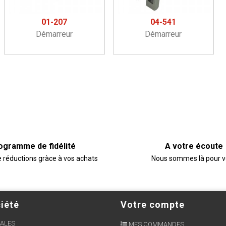
01-207
04-541
Démarreur
Démarreur
ogramme de fidélité
A votre écoute
e réductions gràce à vos achats
Nous sommes là pour 
iété
Votre compte
ALES
MES COMMANDES