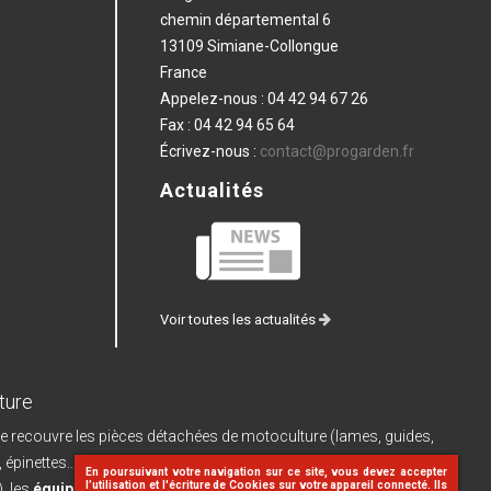
chemin départemental 6
13109 Simiane-Collongue
France
Appelez-nous :
04 42 94 67 26
Fax :
04 42 94 65 64
Écrivez-nous :
contact@progarden.fr
Actualités
Voir toutes les actualités
ture
e recouvre les pièces détachées de motoculture (lames, guides,
, épinettes...) et leurs pièces de rechange, les
machines à batterie
En poursuivant votre navigation sur ce site, vous devez accepter
l’utilisation et l'écriture de Cookies sur votre appareil connecté. Ils
, les
équipements d'atelier
(dériveteuses, limes...), le
matériel