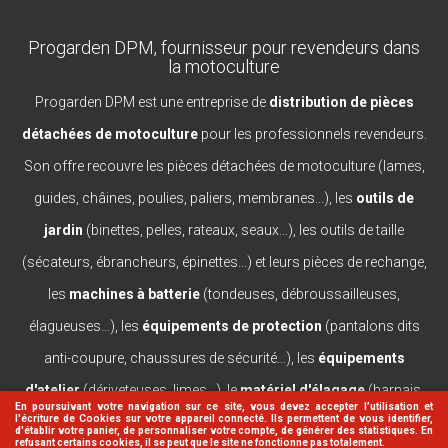
Progarden DPM, fournisseur pour revendeurs dans
la motoculture
Progarden DPM est une entreprise de
distribution de pièces
détachées de motoculture
pour les professionnels revendeurs.
Son offre recouvre les pièces détachées de motoculture (lames,
guides, châines, poulies, paliers, membranes...), les
outils de
jardin
(binettes, pelles, rateaux, seaux...), les outils de taille
(sécateurs, ébrancheurs, épinettes...) et leurs pièces de rechange,
les
machines à batterie
(tondeuses, débroussailleuses,
élagueuses...), les
équipements de protection
(pantalons dits
anti-coupure, chaussures de sécurité...), les
équipements
d'atelier
(dériveteuses, limes...), le
matériel d'élagage
(harnais,
En poursuivant votre navigation sur ce site, vous devez accepter l’utilisation et
l'écriture de Cookies sur votre appareil connecté. Ils permettent de vous identifier,
casques, lanceurs...).
d'établir votre panier, de personnaliser votre compte, de générer des statistiques. En
refusant certains cookies, il se peut que le site ne fonctionne pas totalement.