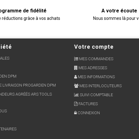
ogramme de fidélité
A votre écoute
e réductions gràce à vos achats
Nous sommes là pour 
iété
Votre compte
ALES
MES COMMANDES
MES ADRESSES
RDEN DPM
MES INFORMATIONS
E LIVRAISON PROGARDEN DPM
MES INTERLOCUTEURS
NDEURS AGRÉÉS ARS TOOLS
SUIVI COMPTABLE
FACTURES
OUS
CONNEXION
TENAIRES