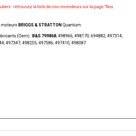
culiers : retrouvez la liste de nos revendeurs sur la page "Nos
r moteurs
BRIGGS & STRATTON
Quantum.
bricants (Oem) :
B&S 799868
,
498966, 498170, 694882, 497314,
4, 497347, 498255, 497586, 497410, 498087.