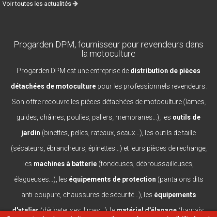
Voir toutes les actualités
Progarden DPM, fournisseur pour revendeurs dans
la motoculture
Progarden DPM est une entreprise de
distribution de pièces
détachées de motoculture
pour les professionnels revendeurs.
Son offre recouvre les pièces détachées de motoculture (lames,
guides, châines, poulies, paliers, membranes...), les
outils de
jardin
(binettes, pelles, rateaux, seaux...), les outils de taille
(sécateurs, ébrancheurs, épinettes...) et leurs pièces de rechange,
les
machines à batterie
(tondeuses, débroussailleuses,
élagueuses...), les
équipements de protection
(pantalons dits
anti-coupure, chaussures de sécurité...), les
équipements
d'atelier
(dériveteuses, limes...), le
matériel d'élagage
(harnais,