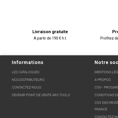
Livraison gratuite
Pr
A partir de 190 € h.t.
Profitez d
Informations
Notre soc
LES CATALOGUES
MENTIONS LÉG
NOS DISTRIBUTEURS
A PROPOS
CONTACTEZ-NOUS
CGV - PROGA
DEVENIR POINT DE VENTE ARS TOOLS
CONDITIONS D
CGV DES REVE
FRANCE
CONTACTEZ-N