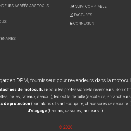
NDEURS AGRÉÉS ARS TOOLS
SUIVI COMPTABLE
FACTURES
OUS
CONNEXION
TENAIRES
garden DPM, fournisseur pour revendeurs dans la motocul
détachées de motoculture
pour les professionnels revendeurs. Son offr
ttes, pelles, rateaux, seaux...), les outils de taille (sécateurs, ébrancheurs
s de protection
(pantalons dits anti-coupure, chaussures de sécurité...)
d'élagage
(harnais, casques, lanceurs...).
© 2026