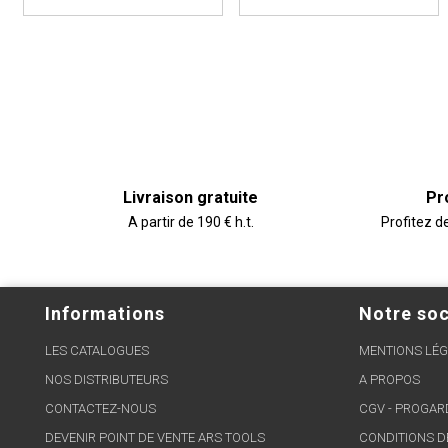
Livraison gratuite
Pr
A partir de 190 € h.t.
Profitez d
Informations
Notre soc
LES CATALOGUES
MENTIONS LÉG
NOS DISTRIBUTEURS
A PROPOS
CONTACTEZ-NOUS
CGV - PROGA
DEVENIR POINT DE VENTE ARS TOOLS
CONDITIONS D