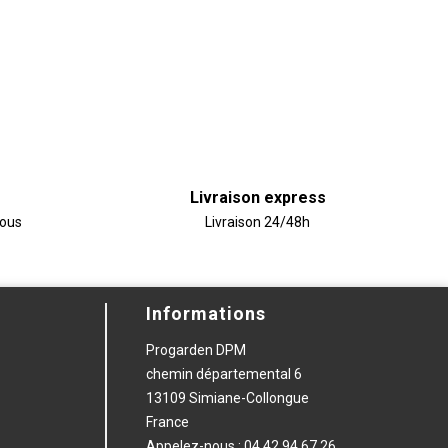
Livraison express
vous
Livraison 24/48h
Informations
Progarden DPM
chemin départemental 6
13109 Simiane-Collongue
France
Appelez-nous :
04 42 94 67 26