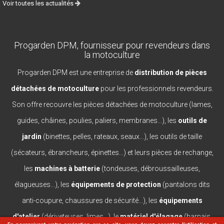
Voir toutes les actualités
Progarden DPM, fournisseur pour revendeurs dans
la motoculture
Progarden DPM est une entreprise de
distribution de pièces
détachées de motoculture
pour les professionnels revendeurs.
Son offre recouvre les pièces détachées de motoculture (lames,
guides, châines, poulies, paliers, membranes...), les
outils de
jardin
(binettes, pelles, rateaux, seaux...), les outils de taille
(sécateurs, ébrancheurs, épinettes...) et leurs pièces de rechange,
les
machines à batterie
(tondeuses, débroussailleuses,
élagueuses...), les
équipements de protection
(pantalons dits
anti-coupure, chaussures de sécurité...), les
équipements
d'atelier
(dériveteuses, limes...), le
matériel d'élagage
(harnais,