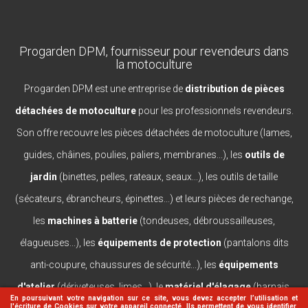
Progarden DPM, fournisseur pour revendeurs dans
la motoculture
Progarden DPM est une entreprise de
distribution de pièces
détachées de motoculture
pour les professionnels revendeurs.
Son offre recouvre les pièces détachées de motoculture (lames,
guides, châines, poulies, paliers, membranes...), les
outils de
jardin
(binettes, pelles, rateaux, seaux...), les outils de taille
(sécateurs, ébrancheurs, épinettes...) et leurs pièces de rechange,
les
machines à batterie
(tondeuses, débroussailleuses,
élagueuses...), les
équipements de protection
(pantalons dits
anti-coupure, chaussures de sécurité...), les
équipements
d'atelier
(dériveteuses, limes...), le
matériel d'élagage
(harnais,
En poursuivant votre navigation sur ce site, vous devez accepter l’utilisation et
l'écriture de Cookies sur votre appareil connecté. Ils permettent de vous identifier,