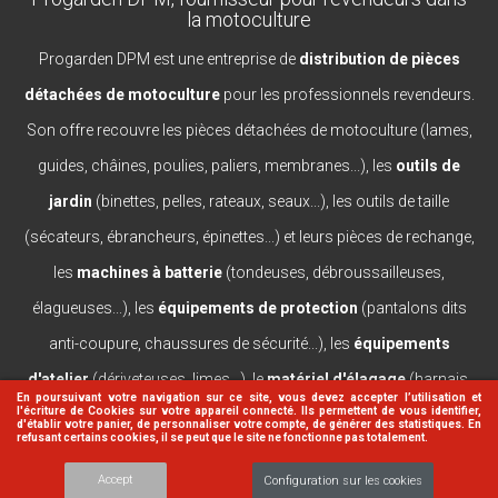
la motoculture
Progarden DPM est une entreprise de
distribution de pièces
détachées de motoculture
pour les professionnels revendeurs.
Son offre recouvre les pièces détachées de motoculture (lames,
guides, châines, poulies, paliers, membranes...), les
outils de
jardin
(binettes, pelles, rateaux, seaux...), les outils de taille
(sécateurs, ébrancheurs, épinettes...) et leurs pièces de rechange,
les
machines à batterie
(tondeuses, débroussailleuses,
élagueuses...), les
équipements de protection
(pantalons dits
anti-coupure, chaussures de sécurité...), les
équipements
d'atelier
(dériveteuses, limes...), le
matériel d'élagage
(harnais,
En poursuivant votre navigation sur ce site, vous devez accepter l’utilisation et
l'écriture de Cookies sur votre appareil connecté. Ils permettent de vous identifier,
casques, lanceurs...).
d'établir votre panier, de personnaliser votre compte, de générer des statistiques. En
refusant certains cookies, il se peut que le site ne fonctionne pas totalement.
Accept
Configuration sur les cookies
© 2026